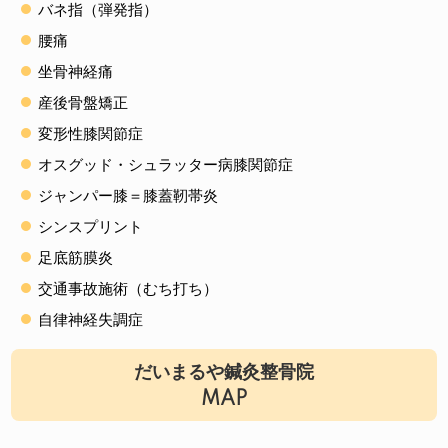
バネ指（弾発指）
腰痛
坐骨神経痛
産後骨盤矯正
変形性膝関節症
オスグッド・シュラッター病膝関節症
ジャンパー膝＝膝蓋靭帯炎
シンスプリント
足底筋膜炎
交通事故施術（むち打ち）
自律神経失調症
だいまるや鍼灸整骨院
MAP