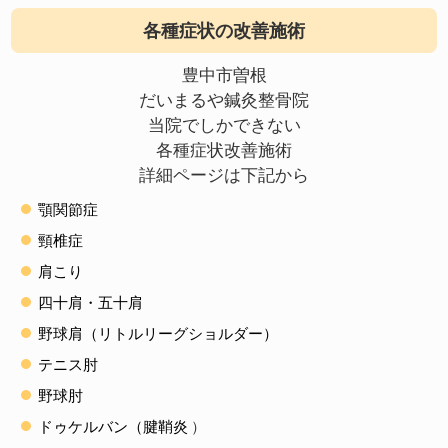
各種症状の改善施術
豊中市曽根
だいまるや鍼灸整骨院
当院でしかできない
各種症状改善施術
詳細ページは下記から
顎関節症
頸椎症
肩こり
四十肩・五十肩
野球肩（リトルリーグショルダー）
テニス肘
野球肘
ドゥケルバン（腱鞘炎
）