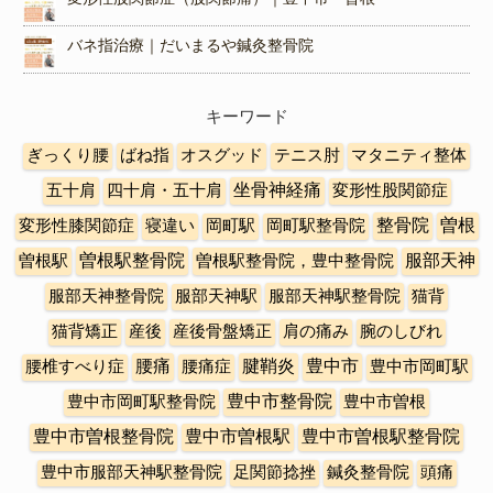
バネ指治療｜だいまるや鍼灸整骨院
キーワード
ぎっくり腰
ばね指
オスグッド
テニス肘
マタニティ整体
五十肩
四十肩・五十肩
坐骨神経痛
変形性股関節症
曽根
変形性膝関節症
寝違い
岡町駅
岡町駅整骨院
整骨院
曽根駅整骨院
曽根駅
曽根駅整骨院，豊中整骨院
服部天神
服部天神整骨院
服部天神駅
服部天神駅整骨院
猫背
猫背矯正
産後
産後骨盤矯正
肩の痛み
腕のしびれ
豊中市
腰椎すべり症
腰痛
腰痛症
腱鞘炎
豊中市岡町駅
豊中市整骨院
豊中市岡町駅整骨院
豊中市曽根
豊中市曽根整骨院
豊中市曽根駅
豊中市曽根駅整骨院
豊中市服部天神駅整骨院
足関節捻挫
鍼灸整骨院
頭痛