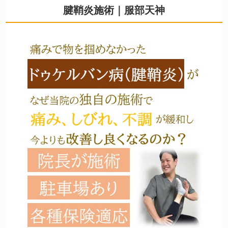
腱鞘炎施術｜服部天神