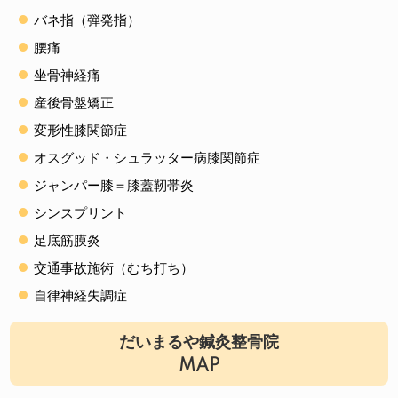
バネ指（弾発指）
腰痛
坐骨神経痛
産後骨盤矯正
変形性膝関節症
オスグッド・シュラッター病膝関節症
ジャンパー膝＝膝蓋靭帯炎
シンスプリント
足底筋膜炎
交通事故施術（むち打ち）
自律神経失調症
だいまるや鍼灸整骨院
MAP