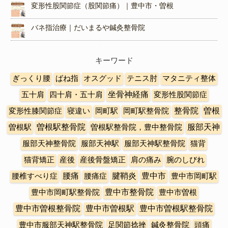
変形性股関節症（股関節痛）｜豊中市・曽根
バネ指治療｜だいまるや鍼灸整骨院
キーワード
ぎっくり腰
ばね指
オスグッド
テニス肘
マタニティ整体
五十肩
四十肩・五十肩
坐骨神経痛
変形性股関節症
曽根
変形性膝関節症
寝違い
岡町駅
岡町駅整骨院
整骨院
曽根駅整骨院
曽根駅
曽根駅整骨院，豊中整骨院
服部天神
服部天神整骨院
服部天神駅
服部天神駅整骨院
猫背
猫背矯正
産後
産後骨盤矯正
肩の痛み
腕のしびれ
豊中市
腰椎すべり症
腰痛
腰痛症
腱鞘炎
豊中市岡町駅
豊中市整骨院
豊中市岡町駅整骨院
豊中市曽根
豊中市曽根整骨院
豊中市曽根駅
豊中市曽根駅整骨院
豊中市服部天神駅整骨院
足関節捻挫
鍼灸整骨院
頭痛