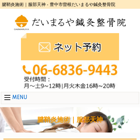
腱鞘炎施術｜服部天神 - 豊中市曽根だいまるや鍼灸整骨院
MENU
腱鞘炎施術｜服部天神