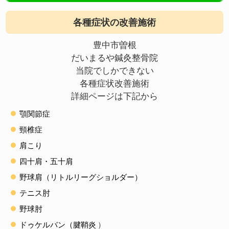
各種症状の改善施術
豊中市曽根
だいまるや鍼灸整骨院
当院でしかできない
各種症状改善施術
詳細ページは下記から
顎関節症
頸椎症
肩こり
四十肩・五十肩
野球肩（リトルリーグショルダー）
テニス肘
野球肘
ドゥケルバン（腱鞘炎
）