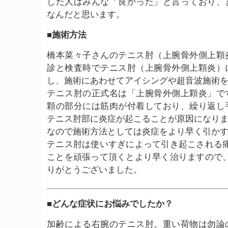
した人はみんな「良かった」と言っており、
なんだと思います。
■施術方法
橋本菜々子さんのテニス肘（上腕骨外側上顆
診と検査時でテニス肘（上腕骨外側上顆炎）
し、施術にあわせてアイシングや超音波施術
テニス肘の正式名は「上腕骨外側上顆炎」で
顆の部分には筋肉が付着しており、繰り返し
テニス肘部に炎症が起こることが原因になり
なので施術方法としては炎症をより早く引か
テニス肘は使いすぎによって引き起こされる
ことを頑張って頂くとより早く治りますので
りがとうございました。
■どんな症状にお悩みでしたか？
加齢による右腕のテニス肘。重い荷物は勿論