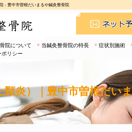
 - 豊中市曽根だいまるや鍼灸整骨院
骨院について
当鍼灸整骨院の特長
症状別施術
ーポリシー
上顆炎）｜豊中市曽根だい