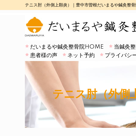
テニス肘（外側上顆炎）｜豊中市曽根だいまるや鍼灸整骨院
だいまるや鍼灸整骨院HOME
当鍼灸整
患者様の声
ネット予約
プライバシ
テニス肘（外側