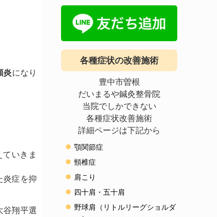
各種症状の改善施術
顆炎
になり
豊中市曽根
だいまるや鍼灸整骨院
当院でしかできない
各種症状改善施術
詳細ページは下記から
顎関節症
えていきま
頸椎症
肩こり
た炎症を抑
四十肩・五十肩
野球肩（リトルリーグショルダ
大谷翔平選