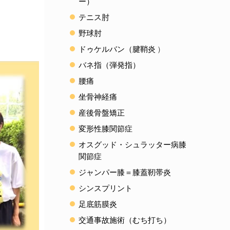
ー）
テニス肘
野球肘
ドゥケルバン（腱鞘炎
）
バネ指（弾発指）
腰痛
坐骨神経痛
産後骨盤矯正
変形性膝関節症
オスグッド・シュラッター病膝
関節症
ジャンパー膝＝膝蓋靭帯炎
シンスプリント
足底筋膜炎
交通事故施術（むち打ち）