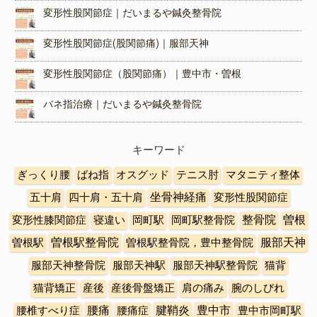
変形性股関節症｜だいまるや鍼灸整骨院
変形性股関節症(股関節痛)｜服部天神
変形性股関節症（股関節痛）｜豊中市・曽根
バネ指治療｜だいまるや鍼灸整骨院
キーワード
ぎっくり腰
ばね指
オスグッド
テニス肘
マタニティ整体
五十肩
四十肩・五十肩
坐骨神経痛
変形性股関節症
曽根
変形性膝関節症
寝違い
岡町駅
岡町駅整骨院
整骨院
曽根駅整骨院
曽根駅
曽根駅整骨院，豊中整骨院
服部天神
服部天神整骨院
服部天神駅
服部天神駅整骨院
猫背
猫背矯正
産後
産後骨盤矯正
肩の痛み
腕のしびれ
豊中市
腰椎すべり症
腰痛
腰痛症
腱鞘炎
豊中市岡町駅