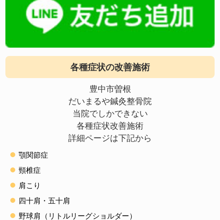
各種症状の改善施術
豊中市曽根
だいまるや鍼灸整骨院
当院でしかできない
各種症状改善施術
詳細ページは下記から
顎関節症
頸椎症
肩こり
四十肩・五十肩
野球肩（リトルリーグショルダー）