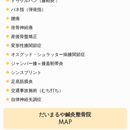
ドゥケルバン（腱鞘炎
）
バネ指（弾発指）
腰痛
坐骨神経痛
産後骨盤矯正
変形性膝関節症
オスグッド・シュラッター病膝関節症
ジャンパー膝＝膝蓋靭帯炎
シンスプリント
足底筋膜炎
交通事故施術（むち打ち）
自律神経失調症
だいまるや鍼灸整骨院
MAP