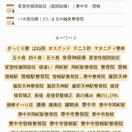
変形性股関節症（股関節痛）｜豊中市・曽根
バネ指治療｜だいまるや鍼灸整骨院
キーワード
ぎっくり腰
ばね指
オスグッド
テニス肘
マタニティ整体
五十肩
四十肩・五十肩
坐骨神経痛
変形性股関節症
曽根
変形性膝関節症
寝違い
岡町駅
岡町駅整骨院
整骨院
曽根駅整骨院
曽根駅
曽根駅整骨院，豊中整骨院
服部天神
服部天神整骨院
服部天神駅
服部天神駅整骨院
猫背
猫背矯正
産後
産後骨盤矯正
肩の痛み
腕のしびれ
豊中市
腰椎すべり症
腰痛
腰痛症
腱鞘炎
豊中市岡町駅
豊中市整骨院
豊中市岡町駅整骨院
豊中市曽根
豊中市曽根整骨院
豊中市曽根駅
豊中市曽根駅整骨院