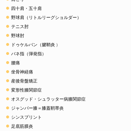
四十肩・五十肩
野球肩（リトルリーグショルダー）
テニス肘
野球肘
ドゥケルバン（腱鞘炎
）
バネ指（弾発指）
腰痛
坐骨神経痛
産後骨盤矯正
変形性膝関節症
オスグッド・シュラッター病膝関節症
ジャンパー膝＝膝蓋靭帯炎
シンスプリント
足底筋膜炎