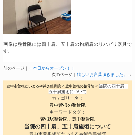
画像は整骨院には四十肩、五十肩の拘縮肩のリハビリ器具で
す。
前のページ｜←
本日からオープン！！
次のページ｜
嬉しいお言葉頂きました。
→
当院の四十肩、
豊中市曽根だいまるや鍼灸整骨院
>
豊中曽根の整骨院
>
五十肩施術について
カテゴリー名：
豊中曽根の整骨院
キーワードタグ：
曽根駅整骨院，豊中整骨院
当院の四十肩、五十肩施術について
豊中市曽根駅前だいまるや鍼灸整骨院