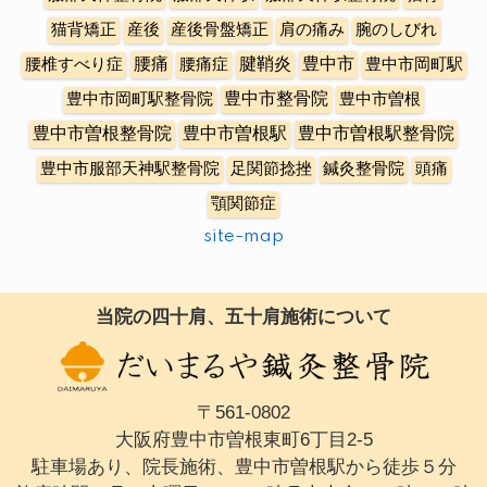
猫背矯正
産後
産後骨盤矯正
肩の痛み
腕のしびれ
豊中市
腰椎すべり症
腰痛
腰痛症
腱鞘炎
豊中市岡町駅
豊中市整骨院
豊中市岡町駅整骨院
豊中市曽根
豊中市曽根整骨院
豊中市曽根駅
豊中市曽根駅整骨院
豊中市服部天神駅整骨院
足関節捻挫
鍼灸整骨院
頭痛
顎関節症
site-map
当院の四十肩、五十肩施術について
〒561-0802
大阪府豊中市曽根東町6丁目2-5
駐車場あり、院長施術、豊中市曽根駅から徒歩５分