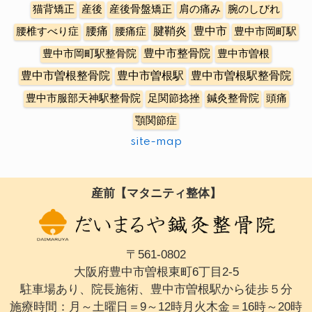
猫背矯正
産後
産後骨盤矯正
肩の痛み
腕のしびれ
豊中市
腰椎すべり症
腰痛
腰痛症
腱鞘炎
豊中市岡町駅
豊中市整骨院
豊中市岡町駅整骨院
豊中市曽根
豊中市曽根整骨院
豊中市曽根駅
豊中市曽根駅整骨院
豊中市服部天神駅整骨院
足関節捻挫
鍼灸整骨院
頭痛
顎関節症
site-map
産前【マタニティ整体】
〒561-0802
大阪府豊中市曽根東町6丁目2-5
駐車場あり、院長施術、豊中市曽根駅から徒歩５分
施療時間：月～土曜日＝9～12時月火木金＝16時～20時