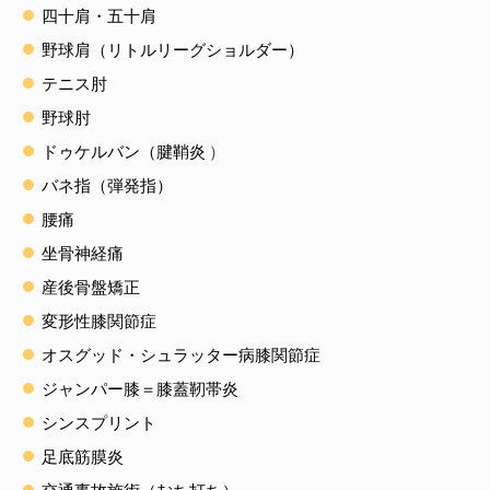
四十肩・五十肩
野球肩（リトルリーグショルダー）
テニス肘
野球肘
ドゥケルバン（腱鞘炎
）
バネ指（弾発指）
腰痛
坐骨神経痛
産後骨盤矯正
変形性膝関節症
オスグッド・シュラッター病膝関節症
ジャンパー膝＝膝蓋靭帯炎
シンスプリント
足底筋膜炎