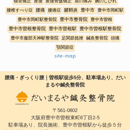
猫背矯正
産後
産後骨盤矯正
肩の痛み
腕のしびれ
豊中市
腰椎すべり症
腰痛
腰痛症
腱鞘炎
豊中市岡町駅
豊中市整骨院
豊中市岡町駅整骨院
豊中市曽根
豊中市曽根整骨院
豊中市曽根駅
豊中市曽根駅整骨院
豊中市服部天神駅整骨院
足関節捻挫
鍼灸整骨院
頭痛
顎関節症
site-map
腰痛・ぎっくり腰｜曽根駅徒歩5分、駐車場あり、だい
まるや鍼灸整骨院
〒561-0802
大阪府豊中市曽根東町6丁目2-5
駐車場あり、院長施術、豊中市曽根駅から徒歩５分