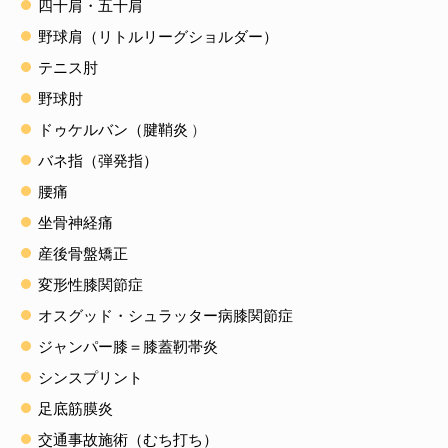
四十肩・五十肩
野球肩（リトルリーグショルダー）
テニス肘
野球肘
ドゥケルバン（腱鞘炎
）
バネ指（弾発指）
腰痛
坐骨神経痛
産後骨盤矯正
変形性膝関節症
オスグッド・シュラッター病膝関節症
ジャンパー膝＝膝蓋靭帯炎
シンスプリント
足底筋膜炎
交通事故施術（むち打ち）