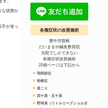
ます。
うな状態か
投手が使っ
各種症状の改善施術
豊中市曽根
だいまるや鍼灸整骨院
当院でしかできない
各種症状改善施術
詳細ページは下記から
顎関節症
頸椎症
肩こり
四十肩・五十肩
野球肩（リトルリーグショルダ