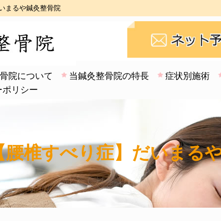
だいまるや鍼灸整骨院
骨院について
当鍼灸整骨院の特長
症状別施術
ーポリシー
【腰椎すべり症】だいまる