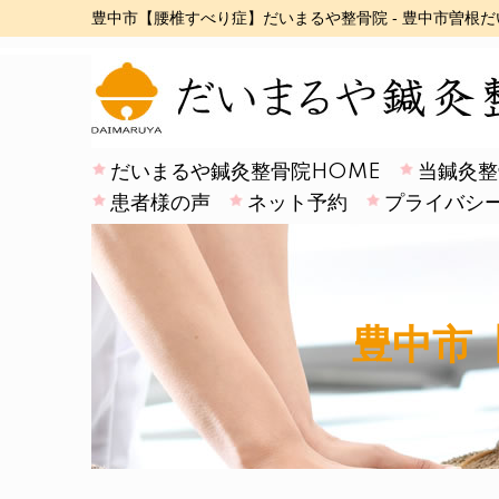
豊中市【腰椎すべり症】だいまるや整骨院 - 豊中市曽根
だいまるや鍼灸整骨院HOME
当鍼灸整
患者様の声
ネット予約
プライバシ
豊中市