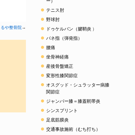
ー）
テニス肘
野球肘
まるや整骨院
→
ドゥケルバン（腱鞘炎
）
バネ指（弾発指）
腰痛
坐骨神経痛
産後骨盤矯正
変形性膝関節症
オスグッド・シュラッター病膝
関節症
ジャンパー膝＝膝蓋靭帯炎
シンスプリント
足底筋膜炎
交通事故施術（むち打ち）