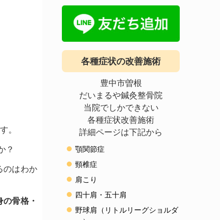
各種症状の改善施術
豊中市曽根
だいまるや鍼灸整骨院
当院でしかできない
各種症状改善施術
ます。
詳細ページは下記から
顎関節症
か？
頸椎症
るのはわか
肩こり
四十肩・五十肩
身の骨格・
野球肩（リトルリーグショルダ