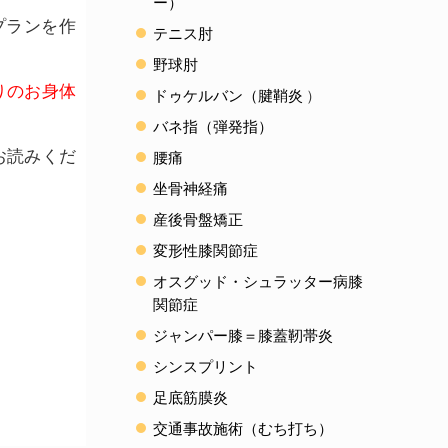
ー）
プランを作
テニス肘
野球肘
りのお身体
ドゥケルバン（腱鞘炎
）
バネ指（弾発指）
お読みくだ
腰痛
坐骨神経痛
産後骨盤矯正
変形性膝関節症
オスグッド・シュラッター病膝
関節症
ジャンパー膝＝膝蓋靭帯炎
シンスプリント
足底筋膜炎
交通事故施術（むち打ち）